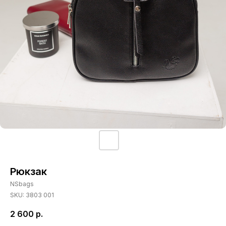
Рюкзак
NSbags
SKU:
3803 001
2 600
р.