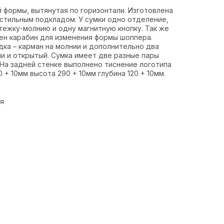
 формы, вытянутая по горизонтали. Изготовлена
кстильным подкладом. У сумки одно отделение,
тежку-молнию и одну магнитную кнопку. Так же
ен карабин для изменения формы шоппера.
ка – карман на молнии и дополнительно два
ии и открытый. Сумка имеет две разные пары
. На задней стенке выполнено тиснение логотипа
 + 10мм высота 290 + 10мм глубина 120 + 10мм.
ия