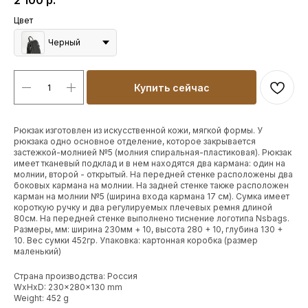
2 100
р.
Цвет
Черный
Купить сейчас
Рюкзак изготовлен из искусственной кожи, мягкой формы. У
рюкзака одно основное отделение, которое закрывается
застежкой-молнией №5 (молния спиральная-пластиковая). Рюкзак
имеет тканевый подклад и в нем находятся два кармана: один на
молнии, второй - открытый. На передней стенке расположены два
боковых кармана на молнии. На задней стенке также расположен
карман на молнии №5 (ширина входа кармана 17 см). Сумка имеет
короткую ручку и два регулируемых плечевых ремня длиной
80см. На передней стенке выполнено тиснение логотипа Nsbags.
Размеры, мм: ширина 230мм + 10, высота 280 + 10, глубина 130 +
10. Вес сумки 452гр. Упаковка: картонная коробка (размер
маленький)
Страна производства: Россия
WxHxD: 230x280x130 mm
Weight: 452 g