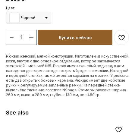
Цвет
Черный
Купить сейчас
Рюкзак женский, мягкой конструкции. Изготовлен из искусственной
кожи, внутри одно основное отделение, которое закрывается
застежкой – молнией №5. Рюкзак имеет тканевый подклад, в нем
находятся два кармана: один открытый, один на молнии. На задней
и передней стенках так же имеются карманы на молнии. У рюкзака
есть два открытых боковых кармана. Рюкзак имеет две короткие
ручки и регулируемые заплечные ремни. На передней стенке
выполнено тиснение логотипа NSbags. Размеры рюкзака: ширина
260 мм, высота 280 мм, глубина 130 мм, вес 480 гр.
See also